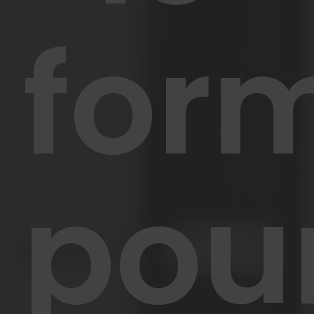
for
pou