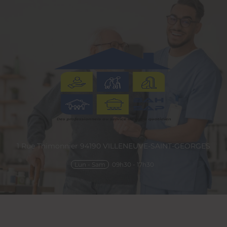
1 Rue Thimonnier
94190
VILLENEUVE-SAINT-GEORGES
Lun - Sam
09h30 - 17h30