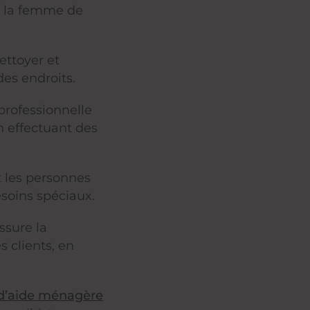
de la femme de
ttoyer et
es endroits.
 professionnelle
en effectuant des
 les personnes
esoins spéciaux.
ssure la
s clients, en
 d’aide ménagère