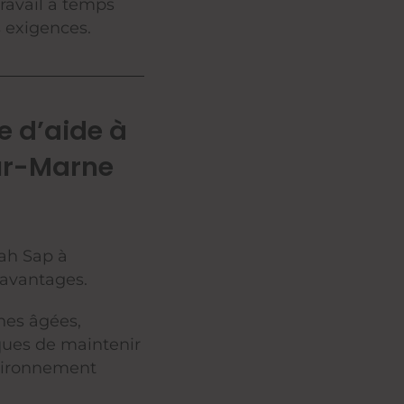
ravail à temps
s exigences.
e d’aide à
ur-Marne
ah Sap à
avantages.
nnes âgées,
ques de maintenir
vironnement