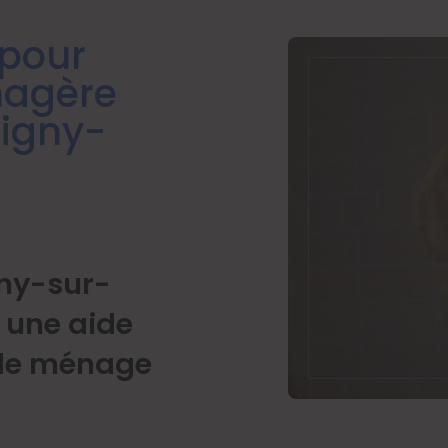
 pour
nagère
igny-
ny-sur-
e une aide
de ménage