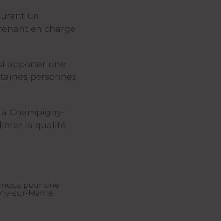
surant un
renant en charge
i apporter une
rtaines personnes
à Champigny-
orer la qualité
z-nous pour une
gny-sur-Marne.