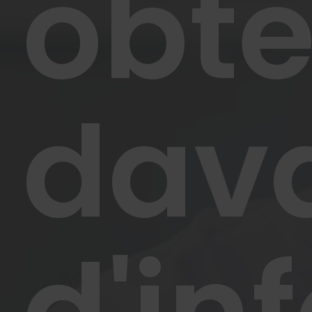
obte
dav
d'in