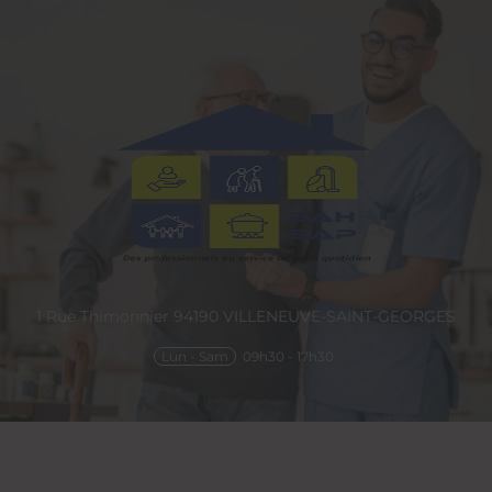
1 Rue Thimonnier
94190
VILLENEUVE-SAINT-GEORGES
Lun - Sam
09h30 - 17h30