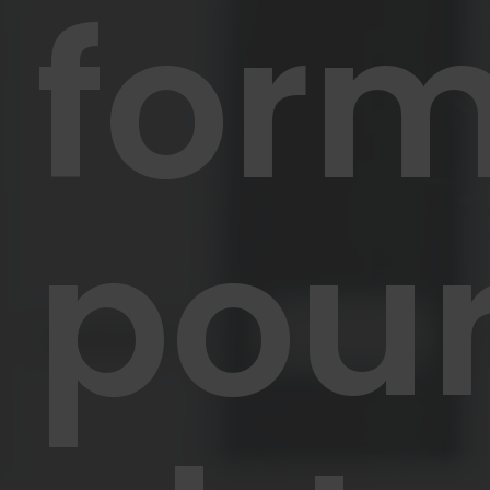
form
pou