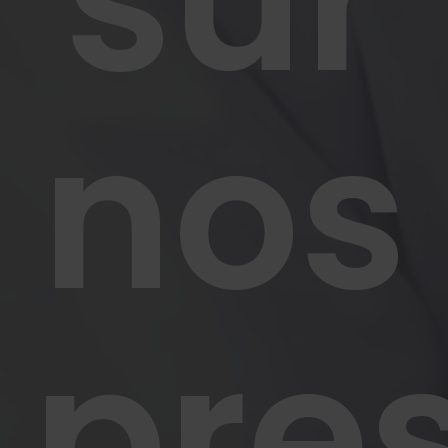
sur
nos
pres