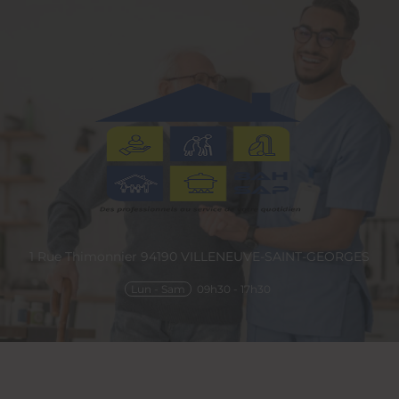
1 Rue Thimonnier
94190
VILLENEUVE-SAINT-GEORGES
Lun - Sam
09h30 - 17h30