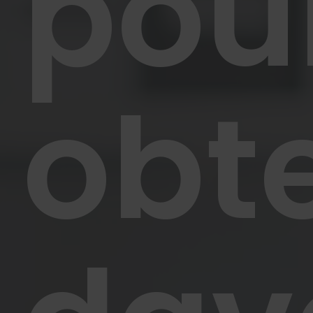
pou
obte