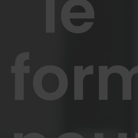
le
for