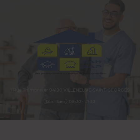
1 Rue Thimonnier
94190
VILLENEUVE-SAINT-GEORGES
Lun - Sam
09h30 - 17h30