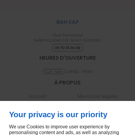
BAH SAP
1 Rue Thimonnier
94190
VILLENEUVE-SAINT-GEORGES
09 70 35 94 69
HEURES D'OUVERTURE
Lun - Sam
09h30 - 17h30
À PROPOS
Accueil
Mentions légales
Contactez-nous
Plan du site
Your privacy is our priority
SUIVEZ-NOUS
We use Cookies to improve user experience by
personalising content and ads, as well as analyzing