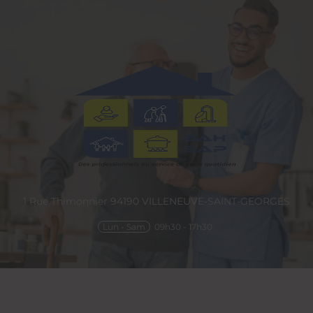
1 Rue Thimonnier
94190
VILLENEUVE-SAINT-GEORGES
Lun - Sam
09h30 - 17h30