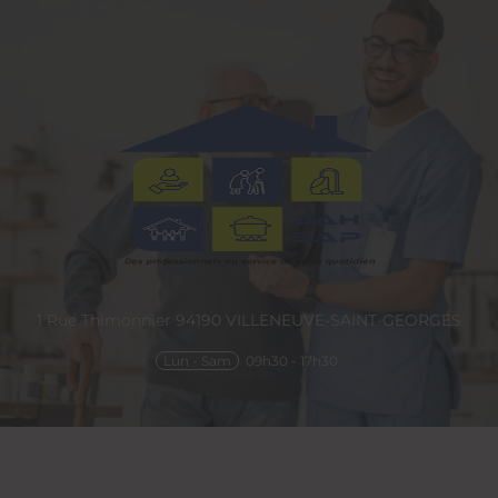
1 Rue Thimonnier
94190
VILLENEUVE-SAINT-GEORGES
Lun - Sam
09h30 - 17h30