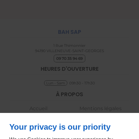
BAH SAP
1 Rue Thimonnier
94190
VILLENEUVE-SAINT-GEORGES
09 70 35 94 69
HEURES D'OUVERTURE
Lun - Sam
09h30 - 17h30
À PROPOS
Accueil
Mentions légales
Contactez-nous
Plan du site
Your privacy is our priority
SUIVEZ-NOUS