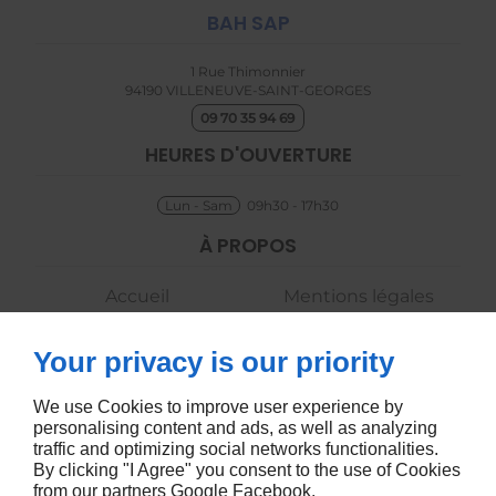
BAH SAP
1 Rue Thimonnier
94190
VILLENEUVE-SAINT-GEORGES
09 70 35 94 69
HEURES D'OUVERTURE
Lun - Sam
09h30 - 17h30
À PROPOS
Accueil
Mentions légales
Contactez-nous
Plan du site
Your privacy is our priority
SUIVEZ-NOUS
We use Cookies to improve user experience by
personalising content and ads, as well as analyzing
traffic and optimizing social networks functionalities.
By clicking "I Agree" you consent to the use of Cookies
from our partners
Google
Facebook
.