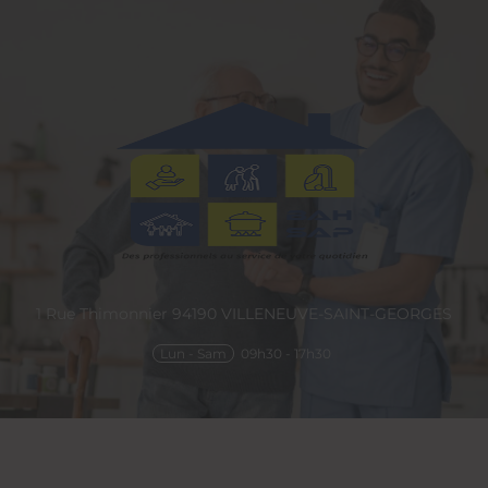
1 Rue Thimonnier
94190
VILLENEUVE-SAINT-GEORGES
Lun - Sam
09h30 - 17h30